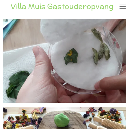
Villa Muis Gastouderopvang
Ga
direct
naar
de
hoofdinhoud